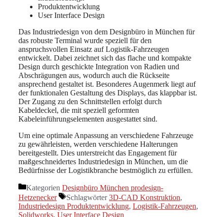
Produktentwicklung
User Interface Design
Das Industriedesign von dem Designbüro in München für
das robuste Terminal wurde speziell für den
anspruchsvollen Einsatz auf Logistik-Fahrzeugen
entwickelt. Dabei zeichnet sich das flache und kompakte
Design durch geschickte Integration von Radien und
Abschrägungen aus, wodurch auch die Rückseite
ansprechend gestaltet ist. Besonderes Augenmerk liegt auf
der funktionalen Gestaltung des Displays, das klappbar ist.
Der Zugang zu den Schnittstellen erfolgt durch
Kabeldeckel, die mit speziell geformten
Kabeleinführungselementen ausgestattet sind.
Um eine optimale Anpassung an verschiedene Fahrzeuge
zu gewährleisten, werden verschiedene Halterungen
bereitgestellt. Dies unterstreicht das Engagement für
maßgeschneidertes Industriedesign in München, um die
Bedürfnisse der Logistikbranche bestmöglich zu erfüllen.
Kategorien
Designbüro München prodesign-
Hetzenecker
Schlagwörter
3D-CAD Konstruktion
,
Industriedesign Produktentwicklung
,
Logistik-Fahrzeugen
,
Solidworks
,
User Interface Design