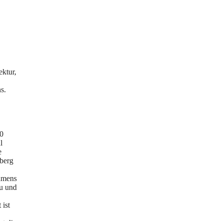
ktur,
s.
00
l
e
berg
hmens
au und
ist