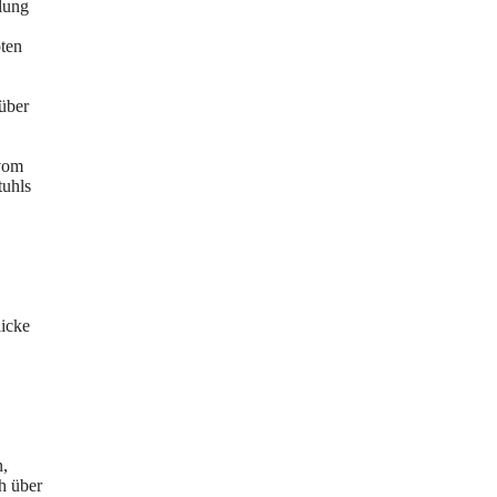
lung
ten
über
 vom
tuhls
icke
n,
h über