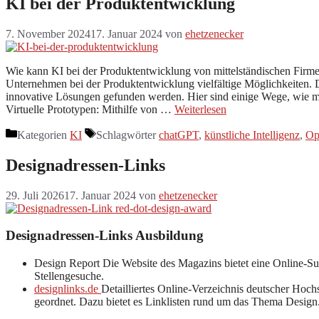
KI bei der Produktentwicklung
7. November 2024
17. Januar 2024
von
ehetzenecker
Wie kann KI bei der Produktentwicklung von mittelständischen Firmen 
Unternehmen bei der Produktentwicklung vielfältige Möglichkeiten. D
innovative Lösungen gefunden werden. Hier sind einige Wege, wie mi
Virtuelle Prototypen: Mithilfe von …
Weiterlesen
Kategorien
KI
Schlagwörter
chatGPT
,
künstliche Intelligenz
,
Op
Designadressen-Links
29. Juli 2026
17. Januar 2024
von
ehetzenecker
Designadressen-Links Ausbildung
Design Report Die Website des Magazins bietet eine Online-S
Stellengesuche.
designlinks.de
Detailliertes Online-Verzeichnis deutscher Ho
geordnet. Dazu bietet es Linklisten rund um das Thema Design