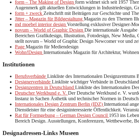
form – The Making of Design
form widmet sich seit 1957 Them
Augenmerk gilt aktuellen Entwicklungen in Industriedesign, G
form + zweck
Zeitschrift mit Beiträgen zur Geschichte und The
Jitter – Magazin für Bildgestaltung
Magazin zu den Themen Illus
md moebel interior design
Vorstellung exklusiver Designer-Mod
novum – World of Graphic Design
Die internationale Ausgabe 
Bereichen Grafikdesign, Illustration, Fotodesign, New Media
stellt novum – World of Graphic Design Newcomer vor und zeig
Page
Magazin für Mediendesign
Wohn!Design
Internationales Magazin für Architektur, Wohne
Institutionen
Berufsverbände
Linkliste des Internationalen Designzentrums 
Designerverbände
Linkliste wichtiger Verbände in Deutschland
Designzentren in Deutschland
Linkliste des Internationalen D
Deutscher Werkbund e. V.
Der Deutsche Werkbund e. V. wurde 
Instanz in Sachen Ästhetik und technischer Normen in Deutsc
Internationales Design Zentrum Berlin (IDZ)
International ang
Dienstleister für eine designinteressierte Öffentlichkeit. Veran
Rat für Formgebung – German Design Council
1953 ins Lebe
Bereich Design. Ausstellungen, Konferenzen, Wettbewerbe, Be
Designadressen-Links Museen