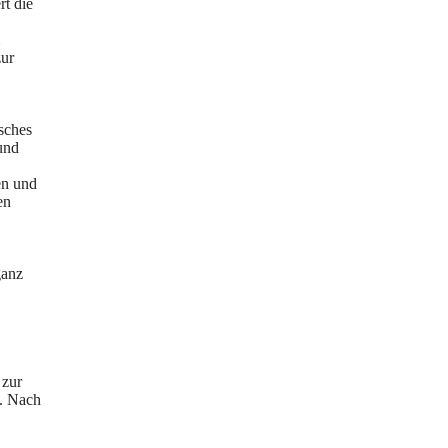
t die
zur
sches
und
en und
en
ganz
 zur
s. Nach