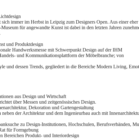
ichtdesign
ft sich immer im Herbst in Leipzig zum Designers Open. Aus einer eher
i-Museum für angewandte Kunst ist dabei in den letzten Jahren zuneh
.
nst und Produktdesign
tionale Handwerksmesse mit Schwerpunkt Design auf der IHM
 Handels- und Kommunikationsplattform der Möbelbranche; von
e und dessen Trends, gegliedert in die Bereiche Modern Living, Emot
mationen aus Design und Wirtschaft
richtet über Messen und zeitgenössisches Design.
Innenarchitektur, Dekoration und Gartengestaltung
ch neben der Architektur und dem Ingenieurbau auch mit Innenarchitekt
banksuche zu Design-Institutionen, Hochschulen, Berufsverbänden, Mu
 Rat für Formgebung
n Bereichen Produkt- und Interiordesign