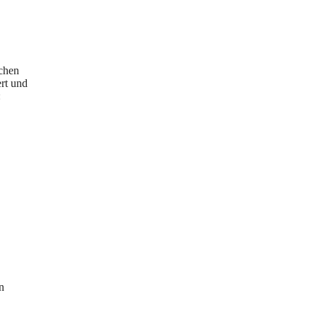
schen
rt und
:
n