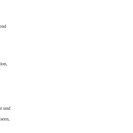
mend
ion,
ur und
seen,