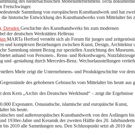
sammlung des niedersächsischen Möbelunternehmens Tecta dokumentier
n Freischwinger.
 bedeutende Sammlung von europäischem Kunsthandwerk und hat zwei
 die historische Entwicklung des Kunsthandwerks vom Mittelalter bis 
), Dresden
Geschichte des Kunsthandwerks bis zum modernen
bel der deutschen Werkstätten Hellerau
sign
MARTa Herford versteht sich als Forum für junges und zeitgenössi
ngen und komplexen Beziehungen zwischen Kunst, Design, Architektur 
dliche Sammlung nimmt Bezug zur speziellen Ausrichtung des Museums.
ietet anhand von Personen-, Renn- und Rekordwagen, Nutzfahrzeug
g und -gestaltung durch Mercedes-Benz. Wechselausstellungen vertief
tellers Miele zeigt die Unternehmens- und Produktgeschichte vor dem
Gegenstände des gehobenen Gebrauchs vom Mittelalter bis heute aus 
 dem Kern „Archiv des Deutschen Werkbund“ – zeigt die Ergebnisse
0.000 Exponaten. Ostasiatische, islamische und europäische Kunst,
ter bis heute.
päisches und außereuropäisches Kunsthandwerk von den Anfängen bis
nd 1930er-Jahre und Keramik der zweiten Hälfte des 20. Jahrhundert
bis 2010 alle Sammlungen neu. Den Schlusspunkt setzt ab 2010 die