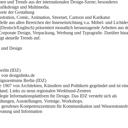
en und Trends aus der internationalen Design-Szene; besonderes
rafikdesign und Multimedia.
orie der Gestaltung
tration, Comic, Animation, Streetart, Cartoon und Karikatur
elle aus allen Bereichen der Inneneinrichtung v.a. Möbel- und Lichtde
(Deutsch/Englisch) präsentiert monatlich herausragende Arbeiten aus d
, Corporate Design, Verpackung, Werbung und Typografie. Darüber hin
t aktuelle Trends auf.
n und Design
Berlin (IDZ)
 von designlinks.de
esignzentrums Berlin (IDZ)
1907 von Architekten, Künstlern und Politikern gegründet und ist ein
hland. Links zu neun regionalen Werkbund-Zentren
elegte Informationsplattform für Design. Das IDZ versteht sich als
staltungen, Ausstellungen, Vorträge, Workshops.
n gerufenes Kompetenzzentrum für Kommunikation und Wissenstransfe
ratung und Information