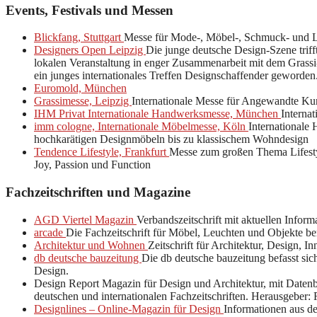
Events, Festivals und Messen
Blickfang, Stuttgart
Messe für Mode-, Möbel-, Schmuck- und L
Designers Open Leipzig
Die junge deutsche Design-Szene trif
lokalen Veranstaltung in enger Zusammenarbeit mit dem Grass
ein junges internationales Treffen Designschaffender geworden
Euromold, München
Grassimesse, Leipzig
Internationale Messe für Angewandte Ku
IHM Privat Internationale Handwerksmesse, München
Interna
imm cologne, Internationale Möbelmesse, Köln
Internationale
hochkarätigen Designmöbeln bis zu klassischem Wohndesign
Tendence Lifestyle, Frankfurt
Messe zum großen Thema Lifestyl
Joy, Passion und Function
Fachzeitschriften und Magazine
AGD Viertel Magazin
Verbandszeitschrift mit aktuellen Infor
arcade
Die Fachzeitschrift für Möbel, Leuchten und Objekte be
Architektur und Wohnen
Zeitschrift für Architektur, Design, 
db deutsche bauzeitung
Die db deutsche bauzeitung befasst si
Design.
Design Report Magazin für Design und Architektur, mit Daten
deutschen und internationalen Fachzeitschriften. Herausgeber:
Designlines – Online-Magazin für Design
Informationen aus de