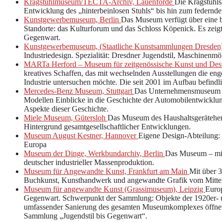
Kragstuhlmuseum/TECTA-Archiv, Lauenförde
Die Kragstuhl
Entwicklung des „hinterbeinlosen Stuhls“ bis hin zum federnde
Kunstgewerbemuseum, Berlin
Das Museum verfügt über eine
Standorte: das Kulturforum und das Schloss Köpenick. Es zeigt
Gegenwart.
Kunstgewerbemuseum, (Staatliche Kunstsammlungen Dresden
Industriedesign. Spezialität: Dresdner Jugendstil, Maschinenmö
MARTa Herford – Museum für zeitgenössische Kunst und De
kreatives Schaffen, das mit wechselnden Ausstellungen die e
Industrie untersuchen möchte. Die seit 2001 im Aufbau befin
Mercedes-Benz Museum, Stuttgart
Das Unternehmensmuseum b
Modellen Einblicke in die Geschichte der Automobilentwicklun
Aspekte dieser Geschichte.
Miele Museum, Gütersloh
Das Museum des Haushaltsgerätehers
Hintergrund gesamtgesellschaftlicher Entwicklungen.
Museum August Kestner, Hannover
Eigene Design-Abteilung: 
Europa
Museum der Dinge, Werkbundarchiv, Berlin
Das Museum – mit
deutscher industrieller Massenproduktion.
Museum für Angewandte Kunst, Frankfurt am Main
Mit über 3
Buchkunst, Kunsthandwerk und angewandte Grafik vom Mittelal
Museum für angewandte Kunst (Grassimuseum), Leipzig
Euro
Gegenwart. Schwerpunkt der Sammlung: Objekte der 1920er- u
umfassender Sanierung des gesamten Museumkomplexes öffnen 
Sammlung „Jugendstil bis Gegenwart“.