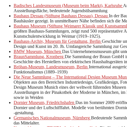
Badisches Landesmuseum (Museum beim Markt), Karlsruhe
An
Ausstellungsfläche, bedeutende Jugendstilsammlung
Bauhaus Dessau (Stiftung Bauhaus Dessau), Dessau
In der Ba
Bauhäusler gezeigt. In unmittelbarer Nähe befinden sich die 
Bauhaus Museum (Stiftung Weimarer Klassik und Kunstsamm
größten Bauhaus-Sammlungen, zeigt rund 500 repräsentative Arb
Kunstschulentwicklung in Weimar (1919–1925).
Bauhaus-Archiv, Museum für Gestaltung, Berlin
Geschichte un
Design und Kunst im 20. Jh. Umfangreiche Sammlung zur Geschi
BMW Museum, München
Das Unternehmensmuseum gibt unte
BraunSammlung, Kronberg
Die Sammlung der Braun GmbH in K
Geschichte des Herstellers von elektrischen Haushaltsgeräten 
Bröhan-Museum, Landesmuseum, Berlin
International ausger
Funktionalismus (1889–1939)
Die Neue Sammlung – The International Design Museum Mu
Objekten aus den Bereichen Industriedesign, Grafikdesign, Fo
Design Museum Munich eines der weltweit führenden Museen f
Ausstellungen in der Pinakothek der Moderne in München, im
sowie in Weiden
Dornier Museum, Friedrichshafen
Das im Sommer 2009 eröffne
Dornier und der Luftschifffahrt. Modelle von berühmten Dorni
-gestaltung.
Germanisches Nationalmuseum, Nürnberg
Bedeutende Sammlun
das Mittelalter.