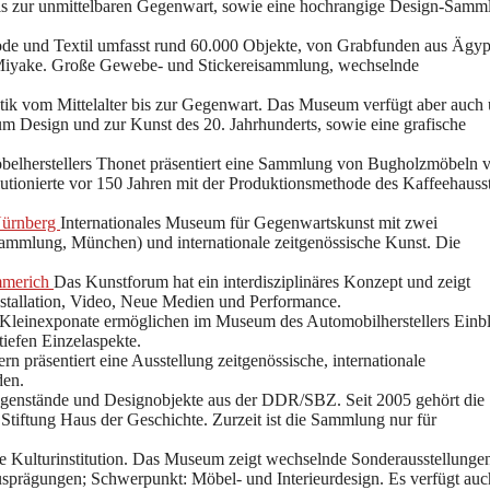
bis zur unmittelbaren Gegenwart, sowie eine hochrangige Design-Samm
 und Textil umfasst rund 60.000 Objekte, von Grabfunden aus Ägyp
y Miyake. Große Gewebe- und Stickereisammlung, wechselnde
tik vom Mittelalter bis zur Gegenwart. Das Museum verfügt aber auch 
 Design und zur Kunst des 20. Jahrhunderts, sowie eine grafische
elherstellers Thonet präsentiert eine Sammlung von Bugholzmöbeln
utionierte vor 150 Jahren mit der Produktionsmethode des Kaffeehauss
Nürnberg
Internationales Museum für Gegenwartskunst mit zwei
mmlung, München) und internationale zeitgenössische Kunst. Die
mmerich
Das Kunstforum hat ein interdisziplinäres Konzept und zeigt
nstallation, Video, Neue Medien und Performance.
Kleinexponate ermöglichen im Museum des Automobilherstellers Einbl
iefen Einzelaspekte.
n präsentiert eine Ausstellung zeitgenössische, internationale
den.
egenstände und Designobjekte aus der DDR/SBZ. Seit 2005 gehört die
tiftung Haus der Geschichte. Zurzeit ist die Sammlung nur für
de Kulturinstitution. Das Museum zeigt wechselnde Sonderausstellunge
 Ausprägungen; Schwerpunkt: Möbel- und Interieurdesign. Es verfügt auc