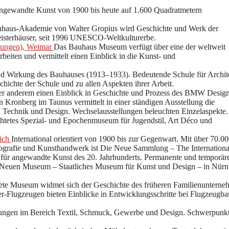
gewandte Kunst von 1900 bis heute auf 1.600 Quadratmetern
uhaus-Akademie von Walter Gropius wird Geschichte und Werk der
Meisterhäuser, seit 1996 UNESCO-Weltkulturerbe.
lungen), Weimar
Das Bauhaus Museum verfügt über eine der weltweit
eiten und vermittelt einen Einblick in die Kunst- und
d Wirkung des Bauhauses (1913–1933). Bedeutende Schule für Archite
chte der Schule und zu allen Aspekten ihrer Arbeit.
r anderem einen Einblick in Geschichte und Prozess des BMW Design
ronberg im Taunus vermittelt in einer ständigen Ausstellung die
in Technik und Design. Wechselausstellungen beleuchten Einzelaspekte.
ichtetes Spezial- und Epochenmuseum für Jugendstil, Art Déco und
nich
International orientiert von 1900 bis zur Gegenwart. Mit über 70.0
tografie und Kunsthandwerk ist Die Neue Sammlung – The Internationa
ür angewandte Kunst des 20. Jahrhunderts. Permanente und temporär
 Neuen Museum – Staatliches Museum für Kunst und Design – in Nürn
te Museum widmet sich der Geschichte des früheren Familienunterne
er-Flugzeugen bieten Einblicke in Entwicklungsschritte bei Flugzeugb
gen im Bereich Textil, Schmuck, Gewerbe und Design. Schwerpunkt 