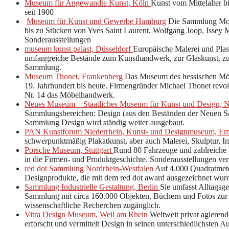
Museum für Angewandte Kunst, Köln
Kunst vom Mittelalter 
seit 1900
Museum für Kunst und Gewerbe Hamburg
Die Sammlung Mode
bis zu Stücken von Yves Saint Laurent, Wolfgang Joop, Isse
Sonderausstellungen
museum kunst palast, Düsseldorf
Europäische Malerei und Plas
umfangreiche Bestände zum Kunsthandwerk, zur Glaskunst, zum
Sammlung.
Museum Thonet, Frankenberg
Das Museum des hessischen Möb
19. Jahrhundert bis heute. Firmengründer Michael Thonet revol
Nr. 14 das Möbelhandwerk.
Neues Museum – Staatliches Museum für Kunst und Design, 
Sammlungsbereichen: Design (aus den Beständen der Neuen Sa
Sammlung Design wird ständig weiter ausgebaut.
PAN Kunstforum Niederrhein, Kunst- und Designmuseum, E
schwerpunktmäßig Plakatkunst, aber auch Malerei, Skulptur, I
Porsche Museum, Stuttgart
Rund 80 Fahrzeuge und zahlreiche 
in die Firmen- und Produktgeschichte. Sonderausstellungen vert
red dot Sammlung Nordrhein-Westfalen
Auf 4.000 Quadratmeter
Designprodukte, die mit dem red dot award ausgezeichnet wur
Sammlung Industrielle Gestaltung, Berlin
Sie umfasst Alltagsg
Sammlung mit circa 160.000 Objekten, Büchern und Fotos zur S
wissenschaftliche Recherchen zugänglich.
Vitra Design Museum, Weil am Rhein
Weltweit privat agieren
erforscht und vermittelt Design in seinen unterschiedlichsten