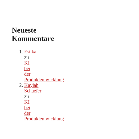
Neueste
Kommentare
Estika
zu
KI
bei
der
Produktentwicklung
Kaylah
Schaefer
zu
KI
bei
der
Produktentwicklung