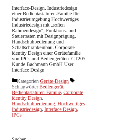
Interface-Design, Industriedesign
einer Bedientastaturen-Familie für
Industrieumgebung Hochwertiges
Industriedesign mit „soften
Rahmendesign“, Funktions- und
Steuertasten mit Designprägung,
Handschuhbedienung und
Schaltschrankeinbau. Corporate
identity Design einer Gerätefamilie
von IPCs und Bediengeräten. CT205
Kunde Bachmann GmbH User
Interface Design
Kategorien
Geräte-Design
Schlagwörter
Bediengerät
,
Bedientastaturen-Familie
,
Corporate
identity Design
,
Handschuhbedienung
,
Hochwertiges
Industriedesign
,
Interface Design
,
IPCs
Suchen