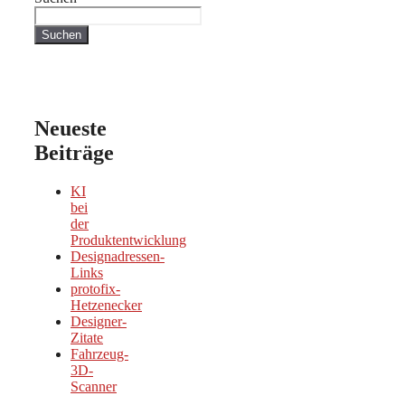
Suchen
Neueste
Beiträge
KI
bei
der
Produktentwicklung
Designadressen-
Links
protofix-
Hetzenecker
Designer-
Zitate
Fahrzeug-
3D-
Scanner