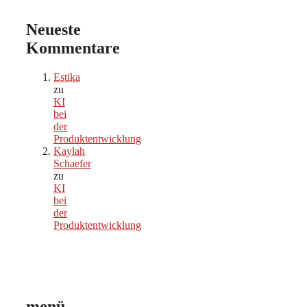
Neueste
Kommentare
Estika
zu
KI
bei
der
Produktentwicklung
Kaylah
Schaefer
zu
KI
bei
der
Produktentwicklung
menü