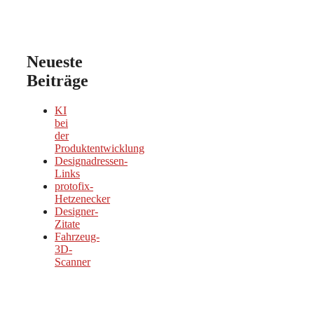
Neueste
Beiträge
KI
bei
der
Produktentwicklung
Designadressen-
Links
protofix-
Hetzenecker
Designer-
Zitate
Fahrzeug-
3D-
Scanner