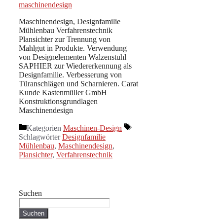
Maschinendesign, Designfamilie
Mühlenbau Verfahrenstechnik
Plansichter zur Trennung von
Mahlgut in Produkte. Verwendung
von Designelementen Walzenstuhl
SAPHIER zur Wiedererkennung als
Designfamilie. Verbesserung von
Türanschlägen und Scharnieren. Carat
Kunde Kastenmüller GmbH
Konstruktionsgrundlagen
Maschinendesign
Kategorien
Maschinen-Design
Schlagwörter
Designfamilie
Mühlenbau
,
Maschinendesign
,
Plansichter
,
Verfahrenstechnik
Suchen
Suchen