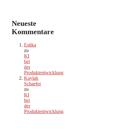
Neueste
Kommentare
Estika
zu
KI
bei
der
Produktentwicklung
Kaylah
Schaefer
zu
KI
bei
der
Produktentwicklung