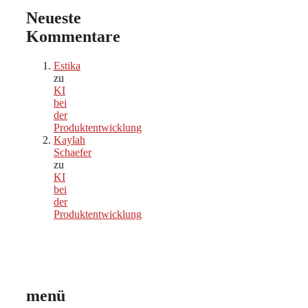
Neueste
Kommentare
Estika
zu
KI
bei
der
Produktentwicklung
Kaylah
Schaefer
zu
KI
bei
der
Produktentwicklung
menü