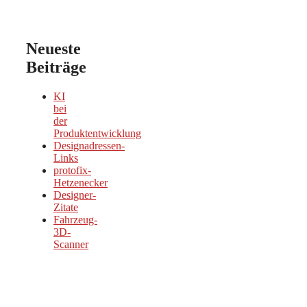
Neueste
Beiträge
KI
bei
der
Produktentwicklung
Designadressen-
Links
protofix-
Hetzenecker
Designer-
Zitate
Fahrzeug-
3D-
Scanner