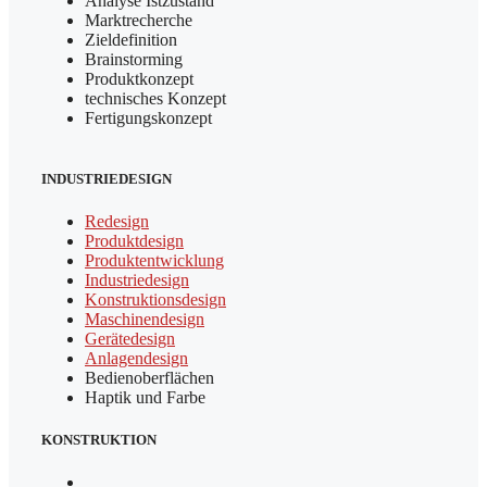
Analyse Istzustand
Marktrecherche
Zieldefinition
Brainstorming
Produktkonzept
technisches Konzept
Fertigungskonzept
INDUSTRIEDESIGN
Redesign
Produktdesign
Produktentwicklung
Industriedesign
Konstruktionsdesign
Maschinendesign
Gerätedesign
Anlagendesign
Bedienoberflächen
Haptik und Farbe
KONSTRUKTION